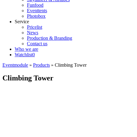
Funfood
Eventtents
Photobox
Service
Pricelist
News
Production & Branding
Contact us
Who we are
Watchlist
0
Eventmodule
»
Products
»
Climbing Tower
Climbing Tower