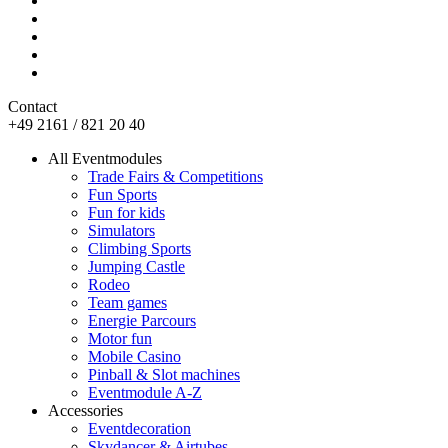
Contact
+49 2161 / 821 20 40
All Eventmodules
Trade Fairs & Competitions
Fun Sports
Fun for kids
Simulators
Climbing Sports
Jumping Castle
Rodeo
Team games
Energie Parcours
Motor fun
Mobile Casino
Pinball & Slot machines
Eventmodule A-Z
Accessories
Eventdecoration
Skydancer & Airtubes