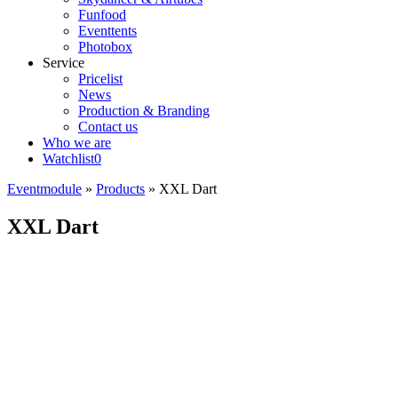
Funfood
Eventtents
Photobox
Service
Pricelist
News
Production & Branding
Contact us
Who we are
Watchlist
0
Eventmodule
»
Products
»
XXL Dart
XXL Dart